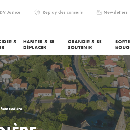
DV Justice
Replay des conseils
Newsletters
CIDER &
HABITER & SE
GRANDIR & SE
SORTI
IR
DÉPLACER
SOUTENIR
BOUG
 Remaudière