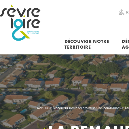
RECHERCHER UNE INFORMATION
R
DÉCOUVRIR NOTRE
DÉ
TERRITOIRE
AG
Accueil
>
Découvrir notre territoire
>
Nos communes
>
La