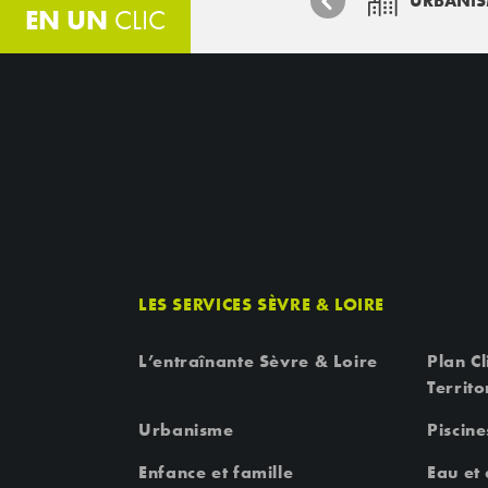
URBANI
EN UN
CLIC
LES SERVICES SÈVRE & LOIRE
L’entraînante Sèvre & Loire
Plan Cl
Territo
Urbanisme
Piscine
Enfance et famille
Eau et