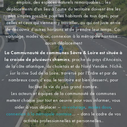
emplois, des espaces naturels remarquables… les
déplacements d’un lieu à l’autre du territoire doivent être les
plus simples possible pour les habitants de tous âges, pour
celles et ceux qui viennent y travailler, ou qui ont juste envie
de découvrir d’autres horizons et de prendre leur temps. Co-
voiturage, modes doux, connexion à la métropole nantaise…
aucun déplacement
La Communauté de communes Sèvre & Loire est située à
la croisée de plusieurs chemins
, proche du pays d’Ancenis,
de la côte atlantique, du choletais et du Nord Vendée. Niché
sur la rive Sud de la Loire, traversé par l’Erdre et par de
nombreux cours d’eau, le territoire est bien desservi, pour
faciliter la vie du plus grand nombre.
Les acteurs et équipes de la communauté de communes
mettent chaque jour tout en oeuvre pour vous informer, vous
aider à vous déplacer –
co-voiturage
,
modes doux
,
connexion à la métropole nantaise
… – dans le cadre de vos
activités professionnelles et personnelles..