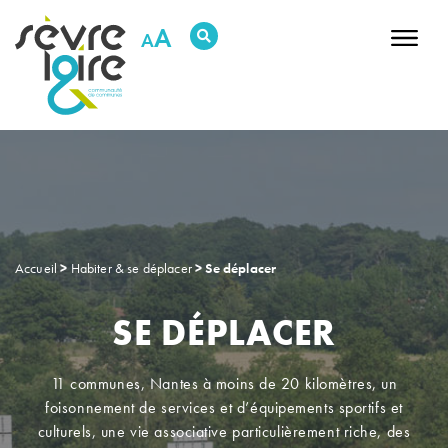
RECHERCHER UNE INFORMATION
A
DÉCOUVRIR NOTRE TERRITOIRE
DÉCIDER & AGIR
HABITER & SE DÉPLACER
GRANDIR & SE SOUTENIR
SORTIR & BOUGER
PRÉSERVER L’ENVIRONNEMENT
ENTREPRENDRE & INVESTIR
Accueil
>
Habiter & se déplacer
>
Se déplacer
SE DÉPLACER
RDV Justice
Replay des conseils
Newsletters
11 communes, Nantes à moins de 20 kilomètres, un
Contactez-nous
Intranet
foisonnement de services et d’équipements sportifs et
culturels, une vie associative particulièrement riche, des