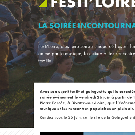
FESTI’LOIR
LA SOIRÉE INCONTOURNABL
Festi’Loire, c’est une soirée unique où l’esprit f
animé par la musique, la culture et les rencontre
famille.
Avec son esprit festif et guinguette qui le caracté
soirée événement le vendredi 26 juin à partir de 1
Pierre Percée, à Divatte-sur-Loire, que l’événeme
musique et les rencontres populaires en plein air.
Rendez-vous le 26 juin, sur le site de la Guinguette d