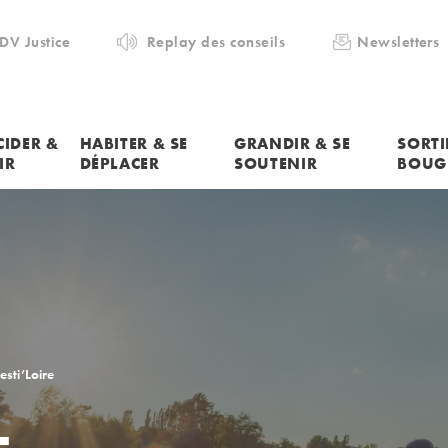
DV Justice
Replay des conseils
Newsletters
CIDER &
HABITER & SE
GRANDIR & SE
SORTI
IR
DÉPLACER
SOUTENIR
BOUG
esti’Loire