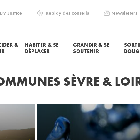
DV Justice
Replay des conseils
Newsletters
CIDER &
HABITER & SE
GRANDIR & SE
SORTI
IR
DÉPLACER
SOUTENIR
BOUG
MMUNES SÈVRE & LOI