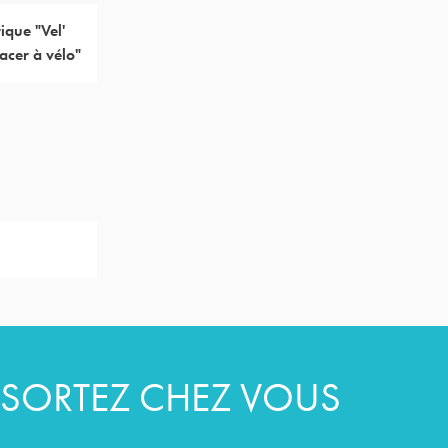
ique "Vel'
lacer à vélo"
SORTEZ CHEZ VOUS