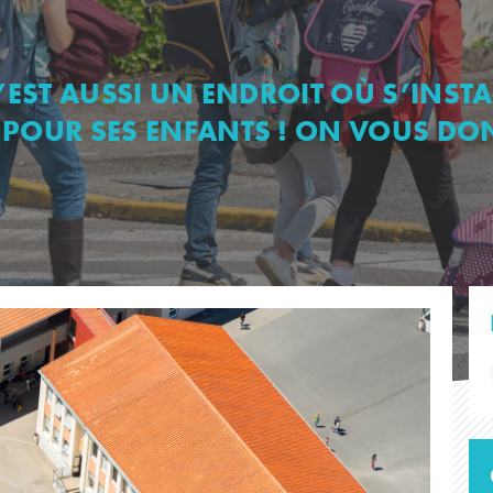
S
’EST AUSSI UN ENDROIT OÙ S’INSTAL
 POUR SES ENFANTS ! ON VOUS DO