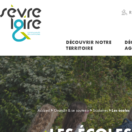
RECHERCHER UNE INFORMATION
R
DÉCOUVRIR NOTRE
DÉ
TERRITOIRE
AG
Accueil
>
Grandir & se soutenir
>
Scolaires
>
Les écoles