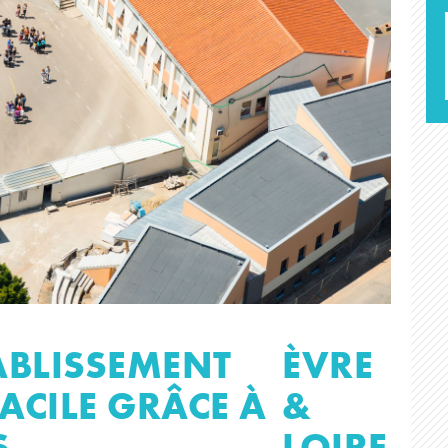
ABLISSEMENT
ÈVRE
FACILE GRÂCE À
&
S
LOIRE