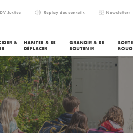
DV Justice
Replay des conseils
Newsletters
CIDER &
HABITER & SE
GRANDIR & SE
SORTI
IR
DÉPLACER
SOUTENIR
BOUG