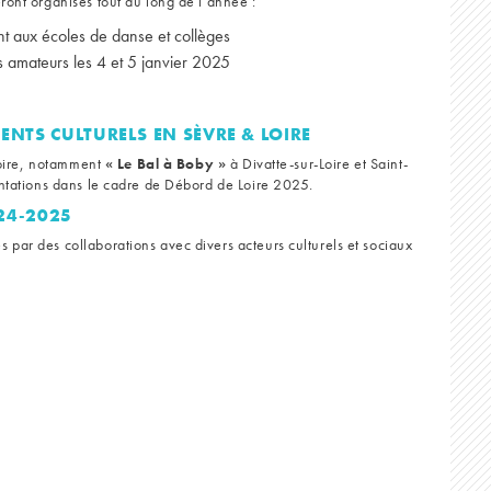
ront organisés tout au long de l’année :
nt aux écoles de danse et collèges
 amateurs les 4 et 5 janvier 2025
ENTS CULTURELS EN SÈVRE & LOIRE
itoire, notamment
« Le Bal à Boby »
à Divatte-sur-Loire et Saint-
entations dans le cadre de Débord de Loire 2025.
24-2025
par des collaborations avec divers acteurs culturels et sociaux