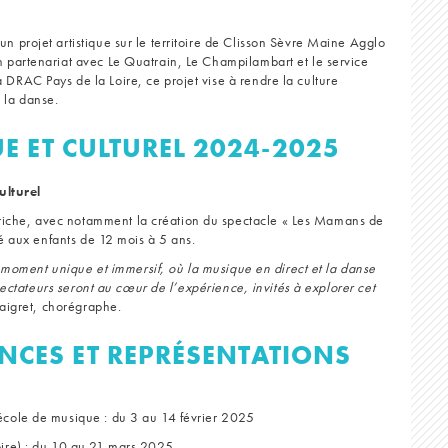
projet artistique sur le territoire de Clisson Sèvre Maine Agglo
partenariat avec Le Quatrain, Le Champilambart et le service
AC Pays de la Loire, ce projet vise à rendre la culture
s la danse.
 ET CULTUREL 2024-2025
ulturel
he, avec notamment la création du spectacle « Les Mamans de
é aux enfants de 12 mois à 5 ans.
 moment unique et immersif, où la musique en direct et la danse
pectateurs seront au cœur de l’expérience, invités à explorer cet
aigret, chorégraphe.
ENCES ET REPRÉSENTATIONS
’école de musique : du 3 au 14 février 2025
Loire) : du 10 au 21 mars 2025