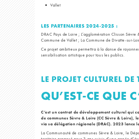
Vallet
LES PARTENAIRES 2024-2025 :
DRAC Pays de Loire ; L’agglomération Clisson Sèvr
Commune de Vallet ; La Commune de Divatte-sur-Loir
Ce projet ambitieux permettra à la danse de rayonner
sensibilisation artistique pour tous les publics.
LE PROJET CULTUREL DE 
QU’EST-CE QUE C
C’est un contrat de développement culturel qui c
de communes Sèvre & Loire (CC Sèvre & Loire), le
via sa délégation régionale (DRAC). 2023 lance le
La Communauté de communes Sèvre & Loire, le Départe
territoire proposé pour 3 ans suivis d’une année d’év