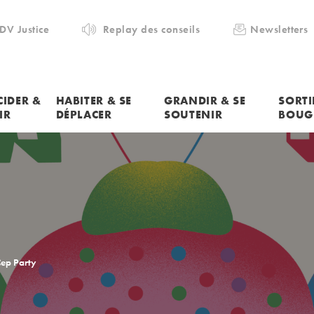
DV Justice
Replay des conseils
Newsletters
CIDER &
HABITER & SE
GRANDIR & SE
SORTI
IR
DÉPLACER
SOUTENIR
BOUG
ep Party