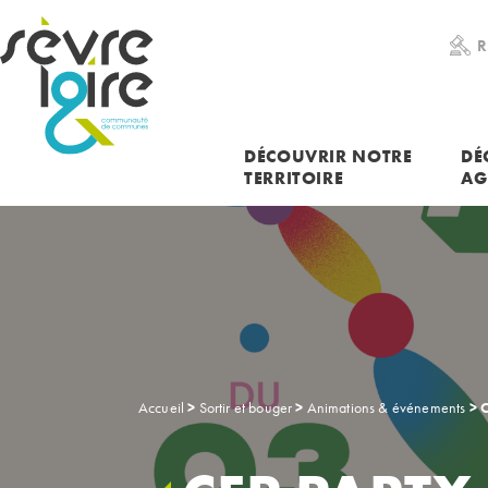
RECHERCHER UNE INFORMATION
R
DÉCOUVRIR NOTRE
DÉ
TERRITOIRE
AG
Accueil
>
Sortir et bouger
>
Animations & événements
>
C