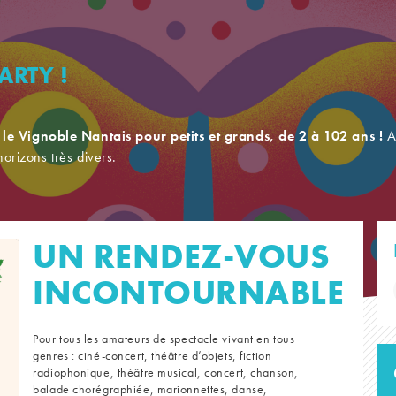
ARTY !
 le Vignoble Nantais pour petits et grands, de 2 à 102 ans !
A 
’horizons très divers.
UN RENDEZ-VOUS
INCONTOURNABLE
Pour tous les amateurs de spectacle vivant en tous
genres : ciné-concert, théâtre d’objets, fiction
radiophonique, théâtre musical, concert, chanson,
balade chorégraphiée, marionnettes, danse,