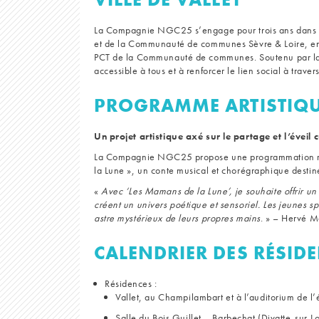
La Compagnie NGC25 s’engage pour trois ans dans un 
et de la Communauté de communes Sèvre & Loire, en 
PCT de la Communauté de communes. Soutenu par la DR
accessible à tous et à renforcer le lien social à traver
PROGRAMME ARTISTIQUE
Un projet artistique axé sur le partage et l’éveil c
La Compagnie NGC25 propose une programmation ric
la Lune », un conte musical et chorégraphique destin
«
Avec ‘Les Mamans de la Lune’, je souhaite offrir un
créent un univers poétique et sensoriel. Les jeunes s
astre mystérieux de leurs propres mains
. » – Hervé M
CALENDRIER DES RÉSID
Résidences :
Vallet, au Champilambart et à l’auditorium de l
Salle du Bois Guillet – Barbechat (Divatte-sur-