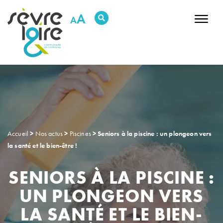
RECHERCHER UNE INFORMATION
A
DÉCOUVRIR NOTRE TERRITOIRE
DÉCIDER & AGIR
HABITER & SE DÉPLACER
GRANDIR & SE SOUTENIR
SORTIR & BOUGER
PRÉSERVER L’ENVIRONNEMENT
ENTREPRENDRE & INVESTIR
Accueil
>
Nos actus
>
Piscines
>
Seniors à la piscine : un plongeon vers
la santé et le bien-être !
SENIORS À LA PISCINE :
RDV Justice
Replay des conseils
Newsletters
UN PLONGEON VERS
Contactez-nous
Intranet
LA SANTÉ ET LE BIEN-