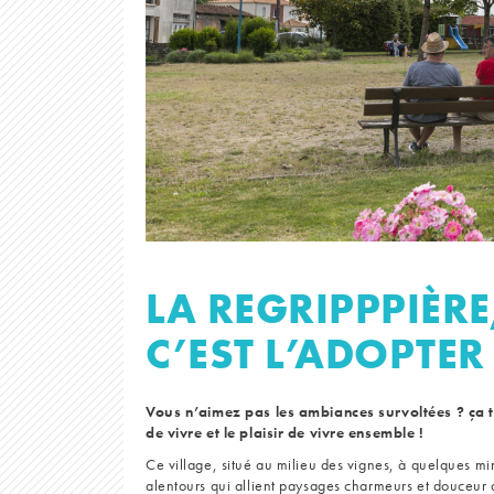
LA REGRIPPPIÈRE
C’EST L’ADOPTER 
Vous n’aimez pas les ambiances survoltées ? ça 
de vivre et le plaisir de vivre ensemble !
Ce village, situé au milieu des vignes, à quelques m
alentours qui allient paysages charmeurs et douceur 