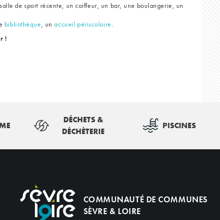
alle de sport récente, un coiffeur, un bar, une boulangerie, un
ne
bibliothèque
, un
accueil périscolaire
.
r !
DÉCHETS &
SME
PISCINES
DÉCHÈTERIE
COMMUNAUTÉ DE COMMUNES
SÈVRE & LOIRE