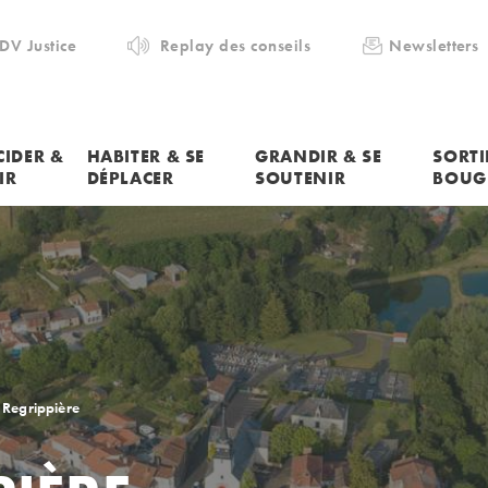
DV Justice
Replay des conseils
Newsletters
CIDER &
HABITER & SE
GRANDIR & SE
SORTI
IR
DÉPLACER
SOUTENIR
BOUG
 Regrippière