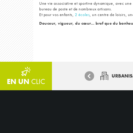
Une vie associative et sportive dynamique, avec une s
bureau de poste et de nombreux artisans.
Et pour vos enfants,
2 écoles
, un centre de loisirs, u
Douceur, vigueur, du cœur… bref que du bonheu
URBANI
EN UN
CLIC