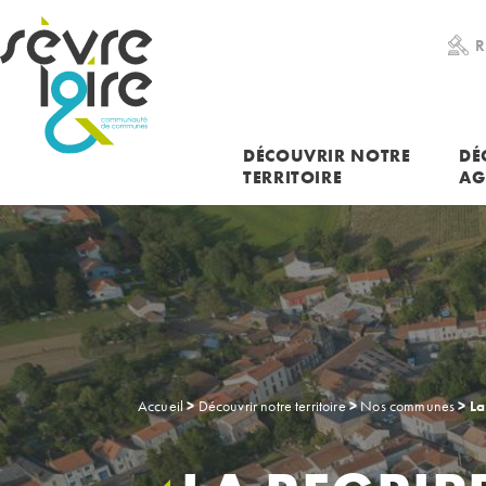
RECHERCHER UNE INFORMATION
R
DÉCOUVRIR NOTRE
DÉ
TERRITOIRE
AG
Accueil
>
Découvrir notre territoire
>
Nos communes
>
La