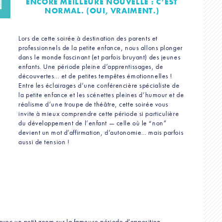
ENCORE MEILLEURE NOUVELLE : C’EST
NORMAL. (OUI, VRAIMENT.)
Lors de cette soirée à destination des parents et
professionnels de la petite enfance, nous allons plonger
dans le monde fascinant (et parfois bruyant) des jeunes
enfants. Une période pleine d’apprentissages, de
découvertes… et de petites tempêtes émotionnelles !
Entre les éclairages d’une conférencière spécialiste de
la petite enfance et les scénettes pleines d’humour et de
réalisme d’une troupe de théâtre, cette soirée vous
invite à mieux comprendre cette période si particulière
du développement de l’enfant — celle où le “non”
devient un mot d’affirmation, d’autonomie… mais parfois
aussi de tension !
 avec un petit zoom sur la fameuse période d’opposition