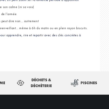
e son calme (ni sa voix)
l de l’armée
on peut dire non… autrement
 bienveillant… même à 6h du matin ou en plein rayon biscuits.
pour apprendre, rire et repartir avec des clés concrètes à
DÉCHETS &
SME
PISCINES
DÉCHÈTERIE