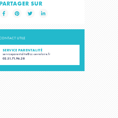
PARTAGER SUR
CONTACT UTILE
SERVICE PARENTALITÉ
serviceparentalite@cc-sevreloire.fr
02.51.71.96.28