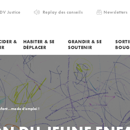
DV Justice
Replay des conseils
Newsletters
CIDER &
HABITER & SE
GRANDIR & SE
SORTI
IR
DÉPLACER
SOUTENIR
BOUG
nfant…mode d’emploi !