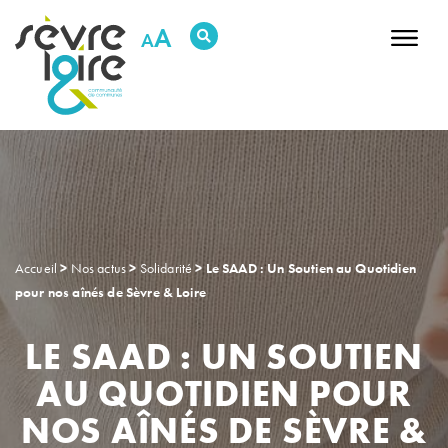
RECHERCHER UNE INFORMATION
A
DÉCOUVRIR NOTRE TERRITOIRE
DÉCIDER & AGIR
HABITER & SE DÉPLACER
GRANDIR & SE SOUTENIR
SORTIR & BOUGER
PRÉSERVER L’ENVIRONNEMENT
ENTREPRENDRE & INVESTIR
Accueil
>
Nos actus
>
Solidarité
>
Le SAAD : Un Soutien au Quotidien
pour nos aînés de Sèvre & Loire
LE SAAD : UN SOUTIEN
RDV Justice
Replay des conseils
Newsletters
AU QUOTIDIEN POUR
Contactez-nous
Intranet
NOS AÎNÉS DE SÈVRE &