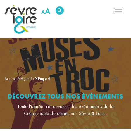
RECHERCHER UNE INFORMATION
A
DÉCOUVRIR NOTRE TERRITOIRE
DÉCIDER & AGIR
HABITER & SE DÉPLACER
GRANDIR & SE SOUTENIR
SORTIR & BOUGER
PRÉSERVER L’ENVIRONNEMENT
ENTREPRENDRE & INVESTIR
Accueil
>
Agenda
>
Page 4
DÉCOUVREZ TOUS NOS ÉVÈNEMENTS
Toute l’année, retrouvez-ici les événements de la
RDV Justice
Replay des conseils
Newsletters
Communauté de communes Sèvre & Loire.
Contactez-nous
Intranet