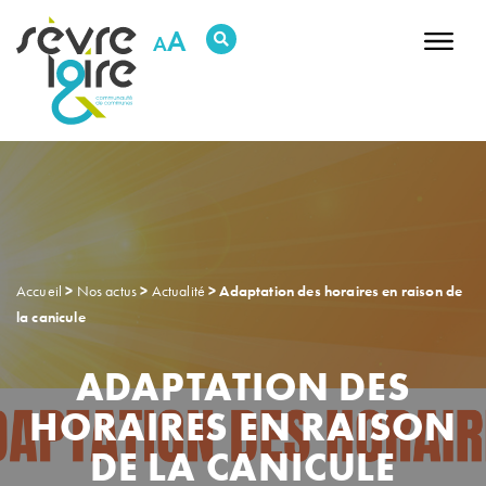
RECHERCHER UNE INFORMATION
A
DÉCOUVRIR NOTRE TERRITOIRE
DÉCIDER & AGIR
HABITER & SE DÉPLACER
GRANDIR & SE SOUTENIR
SORTIR & BOUGER
PRÉSERVER L’ENVIRONNEMENT
ENTREPRENDRE & INVESTIR
Accueil
>
Nos actus
>
Actualité
>
Adaptation des horaires en raison de
la canicule
ADAPTATION DES
RDV Justice
Replay des conseils
Newsletters
HORAIRES EN RAISON
Contactez-nous
Intranet
DE LA CANICULE