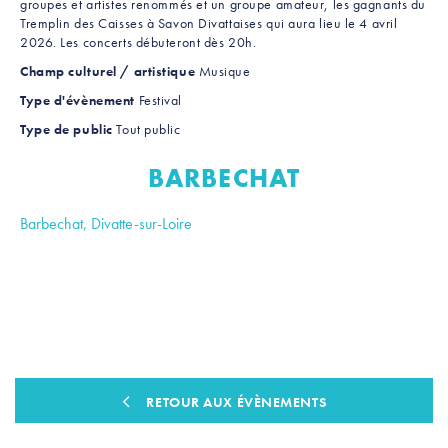
groupes et artistes renommés et un groupe amateur, les gagnants du
Tremplin des Caisses à Savon Divattaises qui aura lieu le 4 avril
2026. Les concerts débuteront dès 20h.
Champ culturel / artistique
Musique
Type d'évènement
Festival
Type de public
Tout public
BARBECHAT
Barbechat, Divatte-sur-Loire
Leaflet
|
Contibuteurs OpenStreetMap
+
−
RETOUR AUX ÉVÈNEMENTS